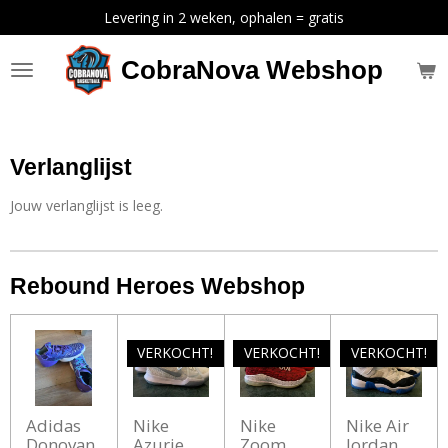
Levering in 2 weken, ophalen = gratis
Ga
direct
naar
CobraNova Webshop
de
hoofdinhoud
Verlanglijst
Jouw verlanglijst is leeg.
Rebound Heroes Webshop
VERKOCHT!
VERKOCHT!
VERKOCHT!
Adidas
Nike
Nike
Nike Air
Donovan
Azurie
Zoom
Jordan