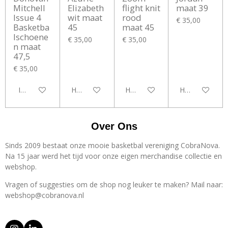
Mitchell
Elizabeth
flight knit
maat 39
Issue 4
wit maat
rood
€ 35,00
Basketba
45
maat 45
lschoene
€ 35,00
€ 35,00
n maat
47,5
€ 35,00
In winkelwagen
Houd mij op de hoogte
Houd mij op de hoogte
Houd mij op d
Over Ons
Sinds 2009 bestaat onze mooie basketbal vereniging CobraNova.
Na 15 jaar werd het tijd voor onze eigen merchandise collectie en
webshop.
Vragen of suggesties om de shop nog leuker te maken? Mail naar:
webshop@cobranova.nl