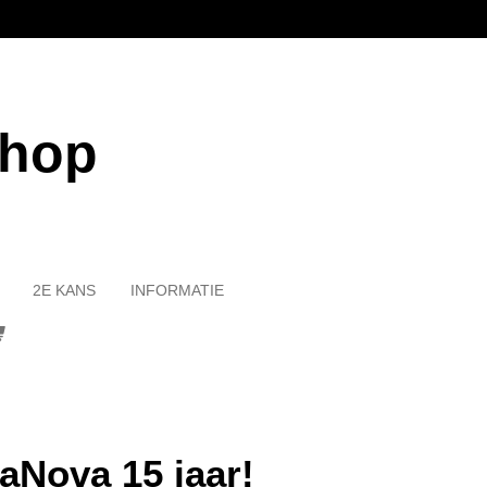
shop
2E KANS
INFORMATIE
raNova 15 jaar!