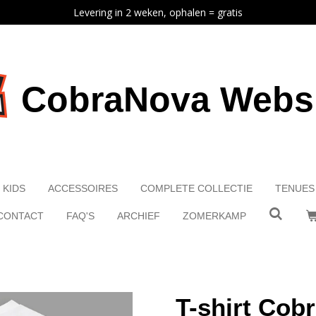
Levering in 2 weken, ophalen = gratis
CobraNova Web
KIDS
ACCESSOIRES
COMPLETE COLLECTIE
TENUES
CONTACT
FAQ'S
ARCHIEF
ZOMERKAMP
T-shirt Cob