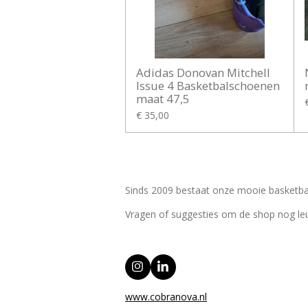
Adidas Donovan Mitchell
Issue 4 Basketbalschoenen
maat 47,5
€ 35,00
Sinds 2009 bestaat onze mooie basketbal
Vragen of suggesties om de shop nog le
I
L
n
i
s
n
www.cobranova.nl
t
k