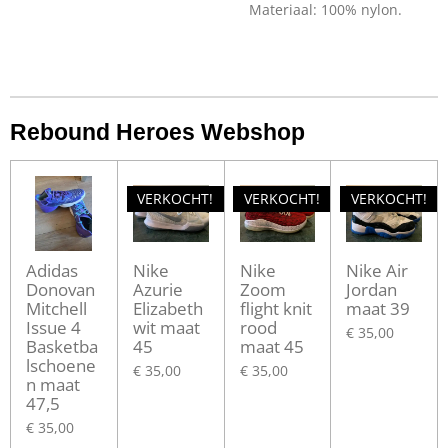
Materiaal: 100% nylon.
Rebound Heroes Webshop
VERKOCHT!
VERKOCHT!
VERKOCHT!
Adidas
Nike
Nike
Nike Air
Donovan
Azurie
Zoom
Jordan
Mitchell
Elizabeth
flight knit
maat 39
Issue 4
wit maat
rood
€ 35,00
Basketba
45
maat 45
lschoene
€ 35,00
€ 35,00
n maat
47,5
€ 35,00