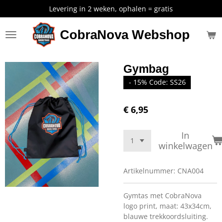
Levering in 2 weken, ophalen = gratis
Ga
direct
naar
CobraNova Webshop
de
hoofdinhoud
Gymbag
- 15% Code: SS26
€ 6,95
In
winkelwagen
Artikelnummer:
CNA004
Gymtas met CobraNova
logo print, maat: 43x34cm,
blauwe trekkoordsluiting.