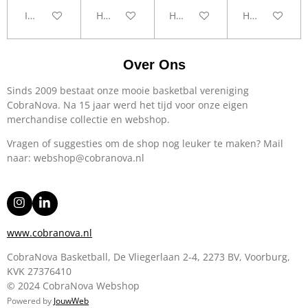
In winkelwagen
Houd mij op de hoogte
Houd mij op de hoogte
Houd mij op d
Over Ons
Sinds 2009 bestaat onze mooie basketbal vereniging
CobraNova. Na 15 jaar werd het tijd voor onze eigen
merchandise collectie en webshop.
Vragen of suggesties om de shop nog leuker te maken? Mail
naar: webshop@cobranova.nl
I
L
n
i
s
n
www.cobranova.nl
t
k
a
e
CobraNova Basketball, De Vliegerlaan 2-4, 2273 BV, Voorburg,
g
d
KVK
27376410
r
I
a
n
© 2024 CobraNova Webshop
m
Powered by
JouwWeb